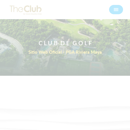
C L U B D E G O L F
Sitio Web Oficial - PGA Riviera Maya