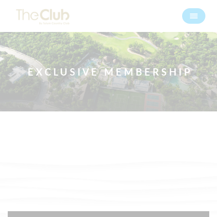
E X C L U S I V E M E M B E R S H I P